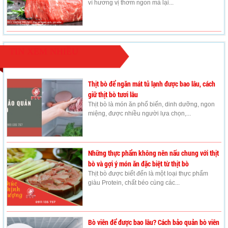
vì hương vị thơm ngon mà lại...
TIN XEM NHIỀU
Thịt bò để ngăn mát tủ lạnh được bao lâu, cách
giữ thịt bò tươi lâu
Thịt bò là món ăn phổ biến, dinh dưỡng, ngon
miệng, được nhiều người lựa chọn,...
Những thực phẩm không nên nấu chung với thịt
bò và gợi ý món ăn đặc biệt từ thịt bò
Thịt bò được biết đến là một loại thực phẩm
giàu Protein, chất béo cùng các...
Bò viên để được bao lâu? Cách bảo quản bò viên