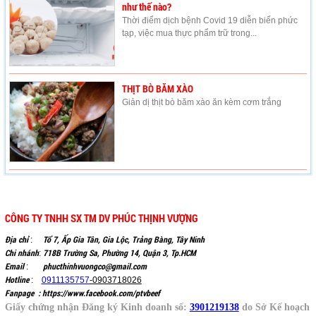
như thế nào?
Thời điểm dịch bệnh Covid 19 diễn biến phức
tạp, việc mua thực phẩm trữ trong...
THỊT BÒ BĂM XÀO
Giản dị thịt bò băm xào ăn kèm cơm trắng
CÔNG TY TNHH SX TM DV PHÚC THỊNH VƯỢNG
Địa chỉ
Tổ 7, Ấp Gia Tân, Gia Lộc, Trảng Bàng, Tây Ninh
:
Chi nhánh
718B Trường Sa, Phường 14, Quận 3, Tp.HCM
:
Email
phucthinhvuongco@gmail.com
:
Hotline
:
0911135757
-0903718026
Fanpage :
https://www.facebook.com/ptvbeef
Giấy chứng nhận Đăng ký Kinh doanh số:
3901219138
do Sở Kế hoạch