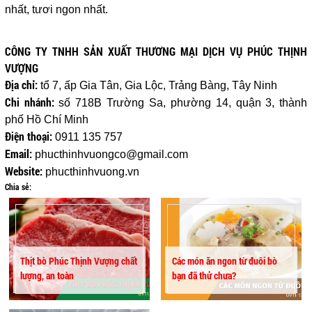
nhất, tươi ngon nhất.
CÔNG TY TNHH SẢN XUẤT THƯƠNG MẠI DỊCH VỤ PHÚC THỊNH
VƯỢNG
Địa chỉ:
tổ 7, ấp Gia Tân, Gia Lộc, Trảng Bàng, Tây Ninh
Chi nhánh:
số 718B Trường Sa, phường 14, quận 3, thành
phố Hồ Chí Minh
Điện thoại:
0911 135 757
Email:
phucthinhvuongco@gmail.com
Website:
phucthinhvuong.vn
Chia sẻ:
Thịt bò Phúc Thịnh Vượng chất
Các món ăn ngon từ đuôi bò
lượng, an toàn
bạn đã thử chưa?