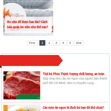
Bò viên để được bao lâu? Cách
bảo quản bò viên như thế nào?
First
1
2
3
4
5
End
TIN MỚI NHẤT
Thịt bò Phúc Thịnh Vượng chất lượng, an toàn
Đáp ứng nhu cầu ăn ngon của người dân thành
phố Hồ Chí Minh, đơn vị chuyên cung...
Các món ăn ngon từ đuôi bò bạn đã thử chưa?